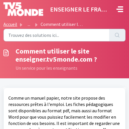
Passer au contenu principal
ENSEIGNER LE FRANÇAIS
Accueil
...
Comment utiliser le site enseigner.tv5monde.com ?
Comment utiliser le site
enseigner.tv5monde.com ?
Un service pour les enseignants
Comme un manuel papier,
notre site propose des
ressources prêtes à l'emploi. Les fiches pédagogiques
sont disponibles au format pdf,
mais aussi
au format
Word pour que v
ous puissiez facilemen
t les modifier en
fonction de vos besoins. Il est important de regarder une