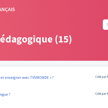
ANÇAIS
édagogique (15)
Créé par 
e et enseigner avec TV5MONDE » ?
Créé par 
angue ?